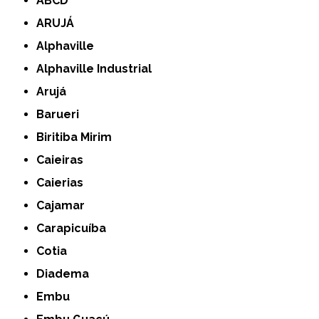
ABCD
ARUJÁ
Alphaville
Alphaville Industrial
Arujá
Barueri
Biritiba Mirim
Caieiras
Caierias
Cajamar
Carapicuíba
Cotia
Diadema
Embu