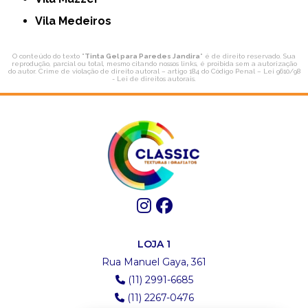
Vila Medeiros
O conteúdo do texto "
Tinta Gel para Paredes Jandira
" é de direito reservado. Sua
reprodução, parcial ou total, mesmo citando nossos links, é proibida sem a autorização
do autor. Crime de violação de direito autoral – artigo 184 do Código Penal –
Lei 9610/98
- Lei de direitos autorais
.
LOJA 1
Rua Manuel Gaya, 361
(11) 2991-6685
(11) 2267-0476