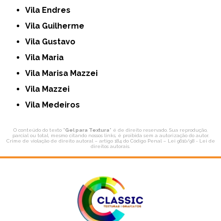
Vila Endres
Vila Guilherme
Vila Gustavo
Vila Maria
Vila Marisa Mazzei
Vila Mazzei
Vila Medeiros
O conteúdo do texto "
Gel para Textura
" é de direito reservado. Sua reprodução,
parcial ou total, mesmo citando nossos links, é proibida sem a autorização do autor.
Crime de violação de direito autoral – artigo 184 do Código Penal –
Lei 9610/98 - Lei de
direitos autorais
.