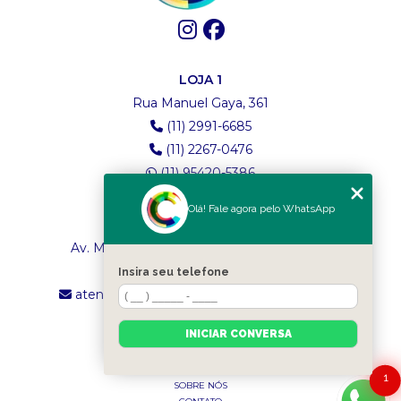
LOJA 1
Rua Manuel Gaya, 361
(11) 2991-6685
(11) 2267-0476
(11) 95420-5386
Olá! Fale agora pelo WhatsApp
LOJA 2
Av. Maria Amália Lopes de Azevedo, 4260
(11) 2241-8434
Insira seu telefone
atendimento.classictexturas@outlook.com
INICIAR CONVERSA
MENU
INÍCIO
1
SOBRE NÓS