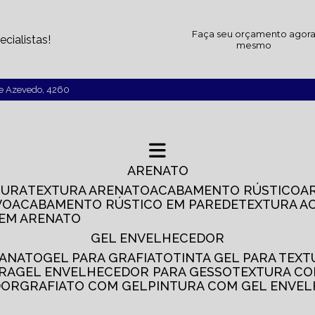
Faça seu orçamento agor
cialistas!
mesmo
de Azevedo, 4260
ARENATO
TURA
TEXTURA ARENATO
ACABAMENTO RÚSTICO
VO
ACABAMENTO RÚSTICO EM PAREDE
TEXTURA A
 EM ARENATO
GEL ENVELHECEDOR
SANATO
GEL PARA GRAFIATO
TINTA GEL PARA TEX
IRA
GEL ENVELHECEDOR PARA GESSO
TEXTURA C
DOR
GRAFIATO COM GEL
PINTURA COM GEL ENVE