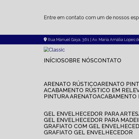
Entre em contato com um de nossos espe
Rua Manuel Gaya, 361
| Av. Maria Amália Lopes 
INÍCIO
SOBRE NÓS
CONTATO
ARENATO RÚSTICO
ARENATO PIN
ACABAMENTO RÚSTICO EM RELE
PINTURA ARENATO
ACABAMENTO
GEL ENVELHECEDOR PARA ARTE
GEL ENVELHECEDOR PARA MADE
GRAFIATO COM GEL ENVELHECE
GRAFIATO GEL ENVELHECEDOR