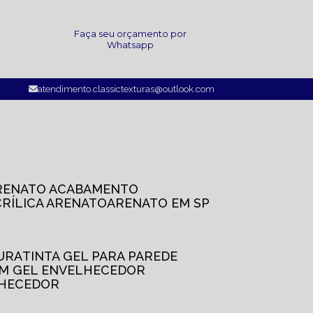
a
Faça seu orçamento por
Whatsapp
atendimento.classictexturas@outlook.com
ARENATO ACABAMENTO
CRÍLICA ARENATO
ARENATO EM SP
TURA
TINTA GEL PARA PAREDE
OM GEL ENVELHECEDOR
LHECEDOR