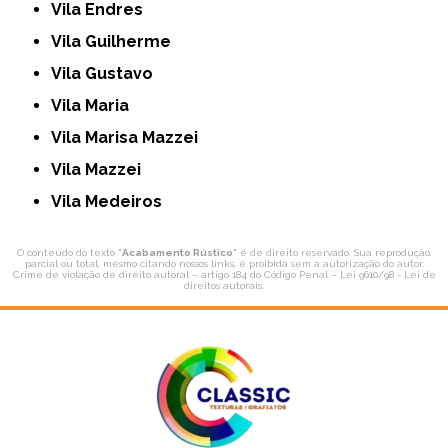
Vila Endres
Vila Guilherme
Vila Gustavo
Vila Maria
Vila Marisa Mazzei
Vila Mazzei
Vila Medeiros
O conteúdo do texto "
Acabamento Rústico
" é de direito reservado. Sua reprodução,
parcial ou total, mesmo citando nossos links, é proibida sem a autorização do autor.
Crime de violação de direito autoral – artigo 184 do Código Penal –
Lei 9610/98 - Lei de
direitos autorais
.