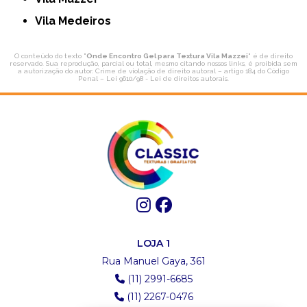
Vila Medeiros
O conteúdo do texto "
Onde Encontro Gel para Textura Vila Mazzei
" é de direito
reservado. Sua reprodução, parcial ou total, mesmo citando nossos links, é proibida sem
a autorização do autor. Crime de violação de direito autoral – artigo 184 do Código
Penal –
Lei 9610/98 - Lei de direitos autorais
.
LOJA 1
Rua Manuel Gaya, 361
(11) 2991-6685
(11) 2267-0476