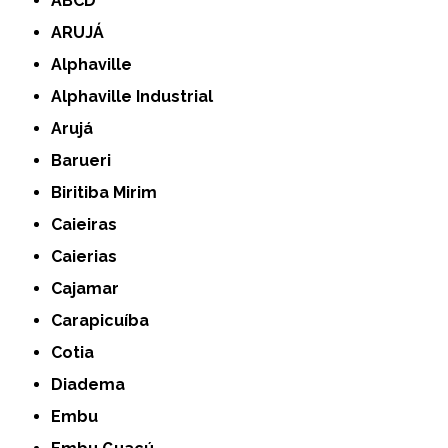
ABCD
ARUJÁ
Alphaville
Alphaville Industrial
Arujá
Barueri
Biritiba Mirim
Caieiras
Caierias
Cajamar
Carapicuíba
Cotia
Diadema
Embu