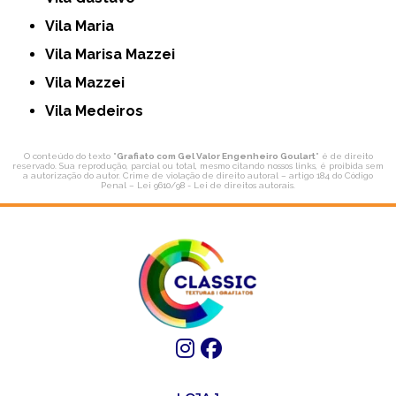
Vila Maria
Vila Marisa Mazzei
Vila Mazzei
Vila Medeiros
O conteúdo do texto "
Grafiato com Gel Valor Engenheiro Goulart
" é de direito
reservado. Sua reprodução, parcial ou total, mesmo citando nossos links, é proibida sem
a autorização do autor. Crime de violação de direito autoral – artigo 184 do Código
Penal –
Lei 9610/98 - Lei de direitos autorais
.