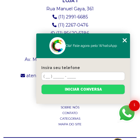
LOJA 1
Rua Manuel Gaya, 361
(11) 2991-6685
(11) 2267-0476
(11) 95420-5386
Olá! Fale agora pelo WhatsApp
LOJA 2
Av. Maria Amália Lopes de Azevedo, 4260
(11) 2241-8434
Insira seu telefone
atendimento.classictexturas@outlook.com
INICIAR CONVERSA
MENU
INÍCIO
1
SOBRE NÓS
CONTATO
CATEGORIAS
MAPA DO SITE