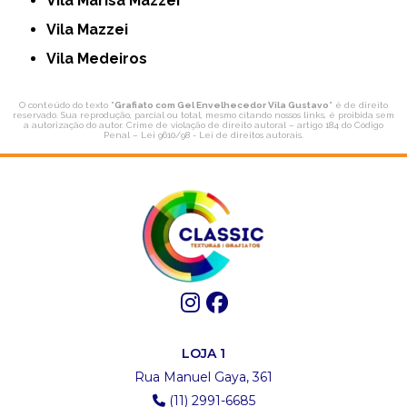
Vila Marisa Mazzei
Vila Mazzei
Vila Medeiros
O conteúdo do texto "
Grafiato com Gel Envelhecedor Vila Gustavo
" é de direito
reservado. Sua reprodução, parcial ou total, mesmo citando nossos links, é proibida sem
a autorização do autor. Crime de violação de direito autoral – artigo 184 do Código
Penal –
Lei 9610/98 - Lei de direitos autorais
.
LOJA 1
Rua Manuel Gaya, 361
(11) 2991-6685