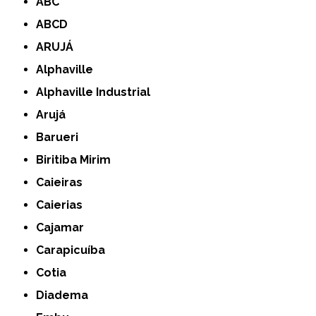
ABC
ABCD
ARUJÁ
Alphaville
Alphaville Industrial
Arujá
Barueri
Biritiba Mirim
Caieiras
Caierias
Cajamar
Carapicuíba
Cotia
Diadema