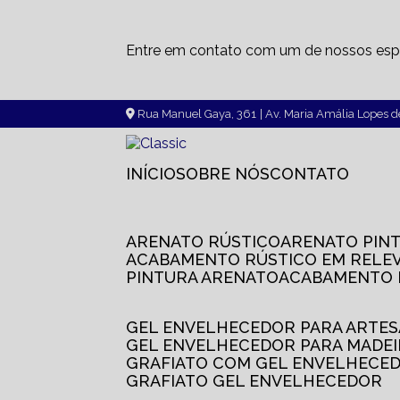
Entre em contato com um de nossos espe
Rua Manuel Gaya, 361
| Av. Maria Amália Lopes 
INÍCIO
SOBRE NÓS
CONTATO
ARENATO RÚSTICO
ARENATO PIN
ACABAMENTO RÚSTICO EM RELE
PINTURA ARENATO
ACABAMENTO
GEL ENVELHECEDOR PARA ARTE
GEL ENVELHECEDOR PARA MADE
GRAFIATO COM GEL ENVELHECE
GRAFIATO GEL ENVELHECEDOR