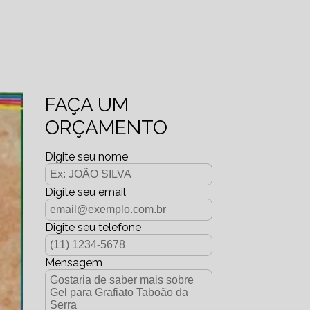
FAÇA UM
ORÇAMENTO
Digite seu nome
Digite seu email
Digite seu telefone
Mensagem