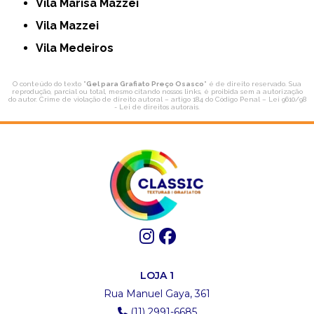
Vila Marisa Mazzei
Vila Mazzei
Vila Medeiros
O conteúdo do texto "
Gel para Grafiato Preço Osasco
" é de direito reservado. Sua
reprodução, parcial ou total, mesmo citando nossos links, é proibida sem a autorização
do autor. Crime de violação de direito autoral – artigo 184 do Código Penal –
Lei 9610/98
- Lei de direitos autorais
.
LOJA 1
Rua Manuel Gaya, 361
(11) 2991-6685