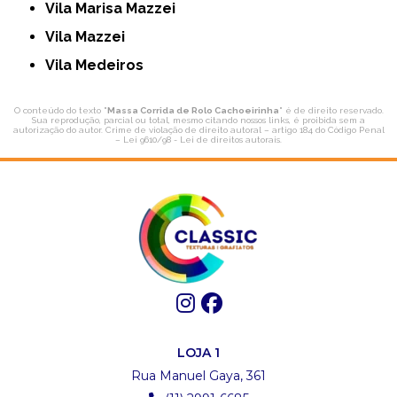
Vila Marisa Mazzei
Vila Mazzei
Vila Medeiros
O conteúdo do texto "
Massa Corrida de Rolo Cachoeirinha
" é de direito reservado.
Sua reprodução, parcial ou total, mesmo citando nossos links, é proibida sem a
autorização do autor. Crime de violação de direito autoral – artigo 184 do Código Penal
–
Lei 9610/98 - Lei de direitos autorais
.
LOJA 1
Rua Manuel Gaya, 361