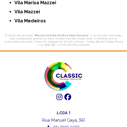
Vila Marisa Mazzei
Vila Mazzei
Vila Medeiros
O conteúdo do texto "
Massa Corrida Acrílica Valor Suzano
" é de direito reservado.
Sua reprodução, parcial ou total, mesmo citando nossos links, é proibida sem a
autorização do autor. Crime de violação de direito autoral – artigo 184 do Código Penal
–
Lei 9610/98 - Lei de direitos autorais
.
LOJA 1
Rua Manuel Gaya, 361