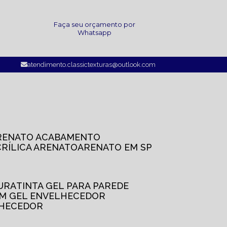
a
Faça seu orçamento por
Whatsapp
atendimento.classictexturas@outlook.com
ARENATO ACABAMENTO
CRÍLICA ARENATO
ARENATO EM SP
TURA
TINTA GEL PARA PAREDE
OM GEL ENVELHECEDOR
LHECEDOR