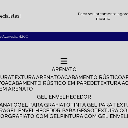
Faça seu orçamento agor
cialistas!
mesmo
de Azevedo, 4260
ARENATO
TURA
TEXTURA ARENATO
ACABAMENTO RÚSTICO
VO
ACABAMENTO RÚSTICO EM PAREDE
TEXTURA A
 EM ARENATO
GEL ENVELHECEDOR
SANATO
GEL PARA GRAFIATO
TINTA GEL PARA TEX
IRA
GEL ENVELHECEDOR PARA GESSO
TEXTURA C
DOR
GRAFIATO COM GEL
PINTURA COM GEL ENVE