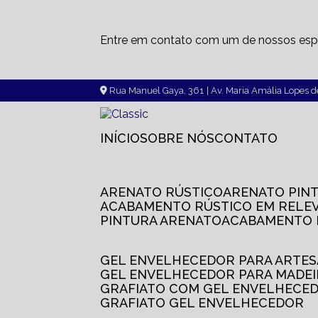
Entre em contato com um de nossos espe
Rua Manuel Gaya, 361
| Av. Maria Amália Lopes 
INÍCIO
SOBRE NÓS
CONTATO
ARENATO RÚSTICO
ARENATO PIN
ACABAMENTO RÚSTICO EM RELE
PINTURA ARENATO
ACABAMENTO
GEL ENVELHECEDOR PARA ARTE
GEL ENVELHECEDOR PARA MADE
GRAFIATO COM GEL ENVELHECE
GRAFIATO GEL ENVELHECEDOR