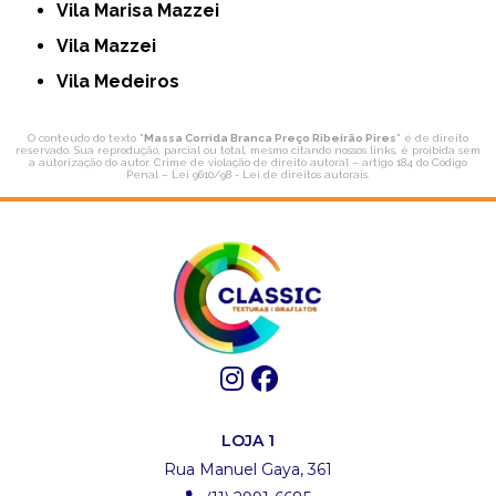
Vila Marisa Mazzei
Vila Mazzei
Vila Medeiros
O conteúdo do texto "
Massa Corrida Branca Preço Ribeirão Pires
" é de direito
reservado. Sua reprodução, parcial ou total, mesmo citando nossos links, é proibida sem
a autorização do autor. Crime de violação de direito autoral – artigo 184 do Código
Penal –
Lei 9610/98 - Lei de direitos autorais
.
LOJA 1
Rua Manuel Gaya, 361