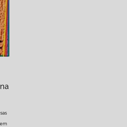
rna
rsas
s em