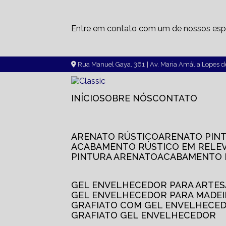
Entre em contato com um de nossos espe
Rua Manuel Gaya, 361
| Av. Maria Amália Lopes 
INÍCIO
SOBRE NÓS
CONTATO
ARENATO RÚSTICO
ARENATO PIN
ACABAMENTO RÚSTICO EM RELE
PINTURA ARENATO
ACABAMENTO
GEL ENVELHECEDOR PARA ARTE
GEL ENVELHECEDOR PARA MADE
GRAFIATO COM GEL ENVELHECE
GRAFIATO GEL ENVELHECEDOR