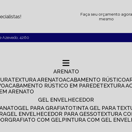
Faça seu orçamento agor
cialistas!
mesmo
de Azevedo, 4260
ARENATO
TURA
TEXTURA ARENATO
ACABAMENTO RÚSTICO
VO
ACABAMENTO RÚSTICO EM PAREDE
TEXTURA A
 EM ARENATO
GEL ENVELHECEDOR
SANATO
GEL PARA GRAFIATO
TINTA GEL PARA TEX
IRA
GEL ENVELHECEDOR PARA GESSO
TEXTURA C
DOR
GRAFIATO COM GEL
PINTURA COM GEL ENVE