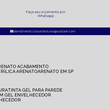
a
Faça seu orçamento por
Whatsapp
atendimento.classictexturas@outlook.com
ARENATO ACABAMENTO
CRÍLICA ARENATO
ARENATO EM SP
TURA
TINTA GEL PARA PAREDE
OM GEL ENVELHECEDOR
LHECEDOR