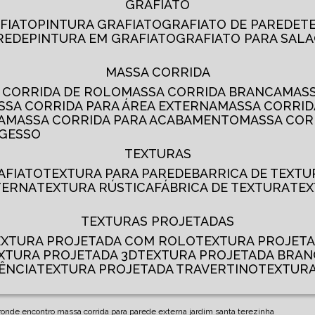
GRAFIATO
AFIATO
PINTURA GRAFIATO
GRAFIATO DE PAREDE
AREDE
PINTURA EM GRAFIATO
GRAFIATO PARA SALA
MASSA CORRIDA
A CORRIDA DE ROLO
MASSA CORRIDA BRANCA
MA
ASSA CORRIDA PARA ÁREA EXTERNA
MASSA CORRI
A
MASSA CORRIDA PARA ACABAMENTO
MASSA CO
 GESSO
TEXTURAS
AFIATO
TEXTURA PARA PAREDE
BARRICA DE TEXTU
TERNA
TEXTURA RÚSTICA
FÁBRICA DE TEXTURA
TE
TEXTURAS PROJETADAS
TEXTURA PROJETADA COM ROLO
TEXTURA PROJET
EXTURA PROJETADA 3D
TEXTURA PROJETADA BRA
ÊNCIA
TEXTURA PROJETADA TRAVERTINO
TEXTUR
r
onde encontro massa corrida para parede externa jardim santa terezinha