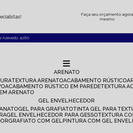
Faça seu orçamento agor
cialistas!
mesmo
de Azevedo, 4260
ARENATO
TURA
TEXTURA ARENATO
ACABAMENTO RÚSTICO
VO
ACABAMENTO RÚSTICO EM PAREDE
TEXTURA A
 EM ARENATO
GEL ENVELHECEDOR
SANATO
GEL PARA GRAFIATO
TINTA GEL PARA TEX
IRA
GEL ENVELHECEDOR PARA GESSO
TEXTURA C
DOR
GRAFIATO COM GEL
PINTURA COM GEL ENVE