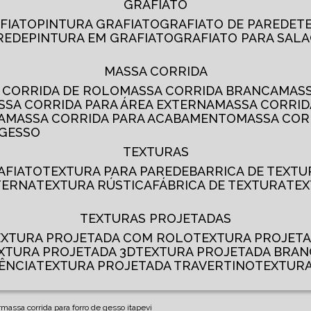
GRAFIATO
AFIATO
PINTURA GRAFIATO
GRAFIATO DE PAREDE
AREDE
PINTURA EM GRAFIATO
GRAFIATO PARA SALA
MASSA CORRIDA
A CORRIDA DE ROLO
MASSA CORRIDA BRANCA
MA
ASSA CORRIDA PARA ÁREA EXTERNA
MASSA CORRI
A
MASSA CORRIDA PARA ACABAMENTO
MASSA CO
 GESSO
TEXTURAS
AFIATO
TEXTURA PARA PAREDE
BARRICA DE TEXTU
TERNA
TEXTURA RÚSTICA
FÁBRICA DE TEXTURA
TE
TEXTURAS PROJETADAS
TEXTURA PROJETADA COM ROLO
TEXTURA PROJET
EXTURA PROJETADA 3D
TEXTURA PROJETADA BRA
ÊNCIA
TEXTURA PROJETADA TRAVERTINO
TEXTUR
r
massa corrida para forro de gesso itapevi