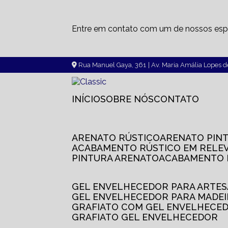
Entre em contato com um de nossos espe
Rua Manuel Gaya, 361
| Av. Maria Amália Lopes 
INÍCIO
SOBRE NÓS
CONTATO
ARENATO RÚSTICO
ARENATO PIN
ACABAMENTO RÚSTICO EM RELE
PINTURA ARENATO
ACABAMENTO
GEL ENVELHECEDOR PARA ARTE
GEL ENVELHECEDOR PARA MADE
GRAFIATO COM GEL ENVELHECE
GRAFIATO GEL ENVELHECEDOR