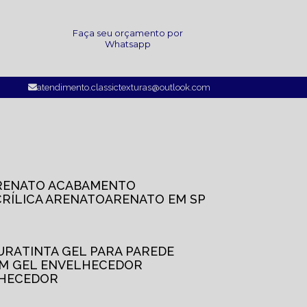
a
Faça seu orçamento por
Whatsapp
atendimento.classictexturas@outlook.com
ARENATO ACABAMENTO
CRÍLICA ARENATO
ARENATO EM SP
TURA
TINTA GEL PARA PAREDE
OM GEL ENVELHECEDOR
LHECEDOR