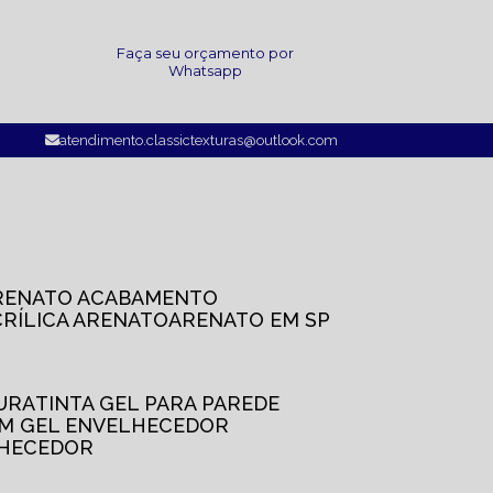
a
Faça seu orçamento por
Whatsapp
atendimento.classictexturas@outlook.com
ARENATO ACABAMENTO
CRÍLICA ARENATO
ARENATO EM SP
TURA
TINTA GEL PARA PAREDE
OM GEL ENVELHECEDOR
LHECEDOR