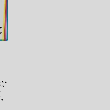
s de
ão
s
s
do
os
a