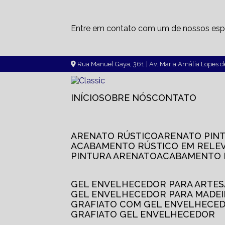
Entre em contato com um de nossos espe
Rua Manuel Gaya, 361
| Av. Maria Amália Lopes 
INÍCIO
SOBRE NÓS
CONTATO
ARENATO RÚSTICO
ARENATO PIN
ACABAMENTO RÚSTICO EM RELE
PINTURA ARENATO
ACABAMENTO
GEL ENVELHECEDOR PARA ARTE
GEL ENVELHECEDOR PARA MADE
GRAFIATO COM GEL ENVELHECE
GRAFIATO GEL ENVELHECEDOR