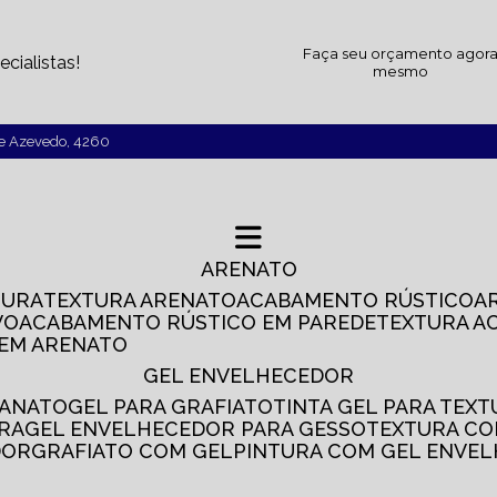
Faça seu orçamento agor
cialistas!
mesmo
de Azevedo, 4260
ARENATO
TURA
TEXTURA ARENATO
ACABAMENTO RÚSTICO
VO
ACABAMENTO RÚSTICO EM PAREDE
TEXTURA A
 EM ARENATO
GEL ENVELHECEDOR
SANATO
GEL PARA GRAFIATO
TINTA GEL PARA TEX
IRA
GEL ENVELHECEDOR PARA GESSO
TEXTURA C
DOR
GRAFIATO COM GEL
PINTURA COM GEL ENVE