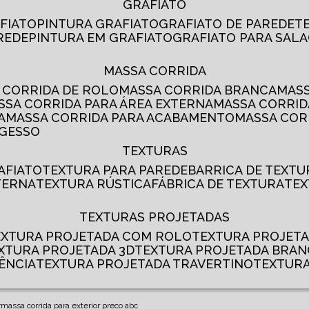
GRAFIATO
AFIATO
PINTURA GRAFIATO
GRAFIATO DE PAREDE
AREDE
PINTURA EM GRAFIATO
GRAFIATO PARA SALA
MASSA CORRIDA
A CORRIDA DE ROLO
MASSA CORRIDA BRANCA
MA
ASSA CORRIDA PARA ÁREA EXTERNA
MASSA CORRI
A
MASSA CORRIDA PARA ACABAMENTO
MASSA CO
 GESSO
TEXTURAS
AFIATO
TEXTURA PARA PAREDE
BARRICA DE TEXTU
TERNA
TEXTURA RÚSTICA
FÁBRICA DE TEXTURA
TE
TEXTURAS PROJETADAS
TEXTURA PROJETADA COM ROLO
TEXTURA PROJET
EXTURA PROJETADA 3D
TEXTURA PROJETADA BRA
ÊNCIA
TEXTURA PROJETADA TRAVERTINO
TEXTUR
r
massa corrida para exterior preco abc