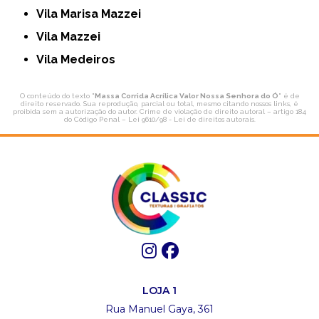
Vila Marisa Mazzei
Vila Mazzei
Vila Medeiros
O conteúdo do texto "
Massa Corrida Acrílica Valor Nossa Senhora do Ó
" é de
direito reservado. Sua reprodução, parcial ou total, mesmo citando nossos links, é
proibida sem a autorização do autor. Crime de violação de direito autoral – artigo 184
do Código Penal –
Lei 9610/98 - Lei de direitos autorais
.
LOJA 1
Rua Manuel Gaya, 361