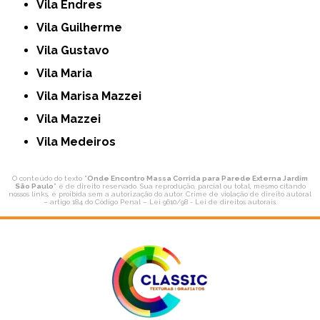
Vila Endres
Vila Guilherme
Vila Gustavo
Vila Maria
Vila Marisa Mazzei
Vila Mazzei
Vila Medeiros
O conteúdo do texto "
Onde Encontro Massa Corrida para Parede Externa Jardim
São Paulo
" é de direito reservado. Sua reprodução, parcial ou total, mesmo citando
nossos links, é proibida sem a autorização do autor. Crime de violação de direito autoral
– artigo 184 do Código Penal –
Lei 9610/98 - Lei de direitos autorais
.