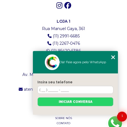
LOJA 1
Rua Manuel Gaya, 361
(11) 2991-6685
(11) 2267-0476
(11) 95420-5386
Olá! Fale agora pelo WhatsApp
LOJA 2
Av. Maria Amália Lopes de Azevedo, 4260
(11) 2241-8434
Insira seu telefone
atendimento.classictexturas@outlook.com
INICIAR CONVERSA
MENU
INÍCIO
1
SOBRE NÓS
CONTATO