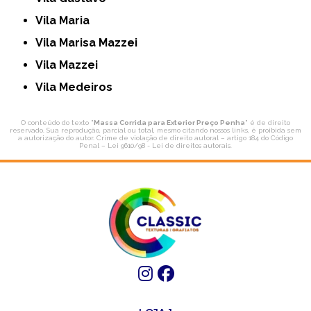
Vila Maria
Vila Marisa Mazzei
Vila Mazzei
Vila Medeiros
O conteúdo do texto "
Massa Corrida para Exterior Preço Penha
" é de direito
reservado. Sua reprodução, parcial ou total, mesmo citando nossos links, é proibida sem
a autorização do autor. Crime de violação de direito autoral – artigo 184 do Código
Penal –
Lei 9610/98 - Lei de direitos autorais
.