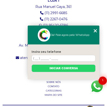
LOJA 1
Rua Manuel Gaya, 361
(11) 2991-6685
(11) 2267-0476
(11) 95420-5386
Olá! Fale agora pelo WhatsApp
LOJA 2
Av. Maria Amália Lopes de Azevedo, 4260
(11) 2241-8434
Insira seu telefone
atendimento.classictexturas@outlook.com
INICIAR CONVERSA
MENU
INÍCIO
1
SOBRE NÓS
CONTATO
CATEGORIAS
MAPA DO SITE