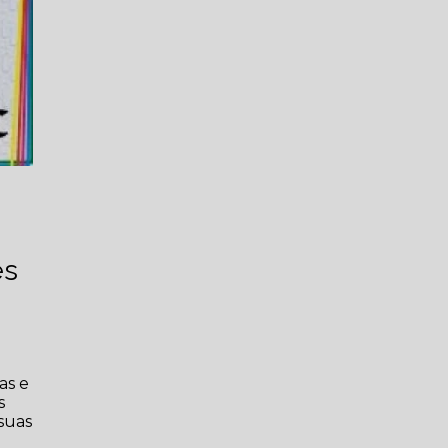
es
as e
s
suas