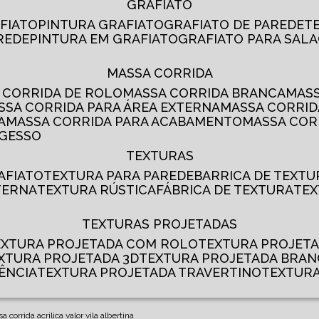
GRAFIATO
AFIATO
PINTURA GRAFIATO
GRAFIATO DE PAREDE
AREDE
PINTURA EM GRAFIATO
GRAFIATO PARA SALA
MASSA CORRIDA
A CORRIDA DE ROLO
MASSA CORRIDA BRANCA
MA
ASSA CORRIDA PARA ÁREA EXTERNA
MASSA CORRI
A
MASSA CORRIDA PARA ACABAMENTO
MASSA CO
 GESSO
TEXTURAS
AFIATO
TEXTURA PARA PAREDE
BARRICA DE TEXTU
TERNA
TEXTURA RÚSTICA
FÁBRICA DE TEXTURA
TE
TEXTURAS PROJETADAS
TEXTURA PROJETADA COM ROLO
TEXTURA PROJET
EXTURA PROJETADA 3D
TEXTURA PROJETADA BRA
ÊNCIA
TEXTURA PROJETADA TRAVERTINO
TEXTUR
 corrida acrilica valor vila albertina