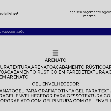
Faça seu orçamento agor
cialistas!
mesmo
de Azevedo, 4260
ARENATO
TURA
TEXTURA ARENATO
ACABAMENTO RÚSTICO
VO
ACABAMENTO RÚSTICO EM PAREDE
TEXTURA A
 EM ARENATO
GEL ENVELHECEDOR
SANATO
GEL PARA GRAFIATO
TINTA GEL PARA TEX
IRA
GEL ENVELHECEDOR PARA GESSO
TEXTURA C
DOR
GRAFIATO COM GEL
PINTURA COM GEL ENVE