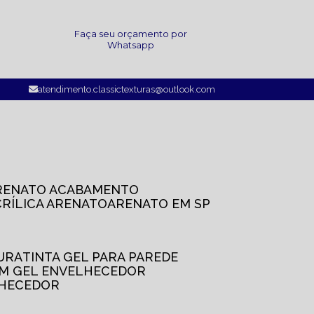
a
Faça seu orçamento por
Whatsapp
atendimento.classictexturas@outlook.com
ARENATO ACABAMENTO
CRÍLICA ARENATO
ARENATO EM SP
TURA
TINTA GEL PARA PAREDE
OM GEL ENVELHECEDOR
LHECEDOR