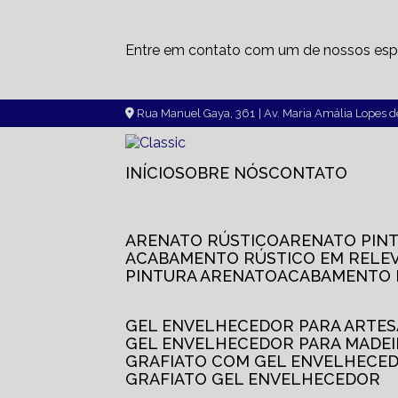
Entre em contato com um de nossos espe
Rua Manuel Gaya, 361
| Av. Maria Amália Lopes 
INÍCIO
SOBRE NÓS
CONTATO
ARENATO RÚSTICO
ARENATO PIN
ACABAMENTO RÚSTICO EM RELE
PINTURA ARENATO
ACABAMENTO
GEL ENVELHECEDOR PARA ARTE
GEL ENVELHECEDOR PARA MADE
GRAFIATO COM GEL ENVELHECE
GRAFIATO GEL ENVELHECEDOR