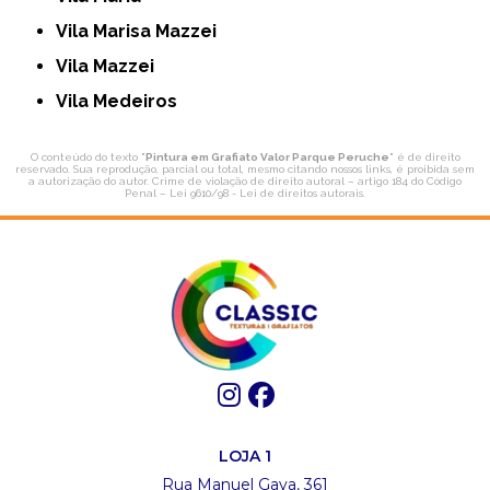
Vila Marisa Mazzei
Vila Mazzei
Vila Medeiros
O conteúdo do texto "
Pintura em Grafiato Valor Parque Peruche
" é de direito
reservado. Sua reprodução, parcial ou total, mesmo citando nossos links, é proibida sem
a autorização do autor. Crime de violação de direito autoral – artigo 184 do Código
Penal –
Lei 9610/98 - Lei de direitos autorais
.
LOJA 1
Rua Manuel Gaya, 361