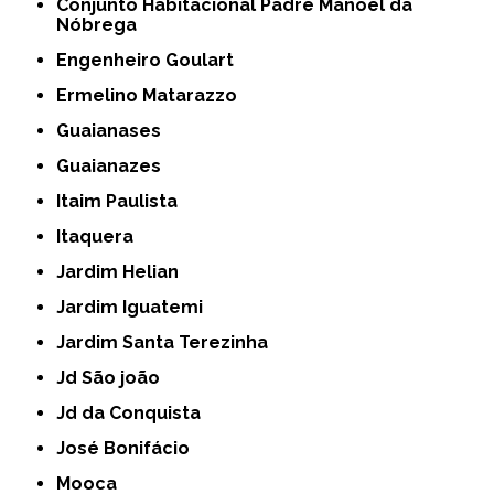
Conjunto Habitacional Padre Manoel da
Nóbrega
Engenheiro Goulart
Ermelino Matarazzo
Guaianases
Guaianazes
Itaim Paulista
Itaquera
Jardim Helian
Jardim Iguatemi
Jardim Santa Terezinha
Jd São joão
Jd da Conquista
José Bonifácio
Mooca