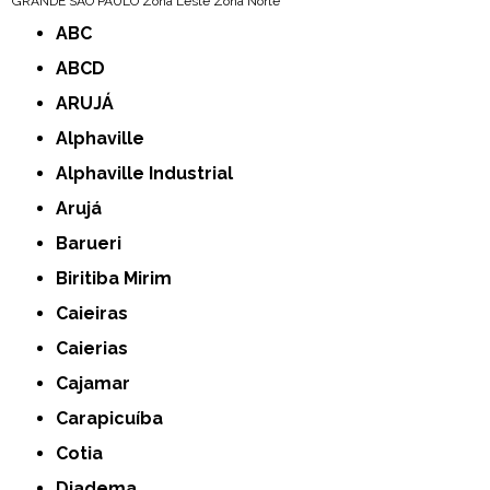
GRANDE SÃO PAULO
Zona Leste
Zona Norte
ABC
ABCD
ARUJÁ
Alphaville
Alphaville Industrial
Arujá
Barueri
Biritiba Mirim
Caieiras
Caierias
Cajamar
Carapicuíba
Cotia
Diadema