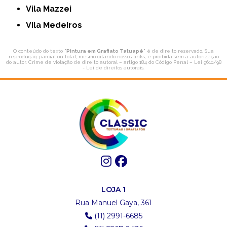
Vila Mazzei
Vila Medeiros
O conteúdo do texto "
Pintura em Grafiato Tatuapé
" é de direito reservado. Sua
reprodução, parcial ou total, mesmo citando nossos links, é proibida sem a autorização
do autor. Crime de violação de direito autoral – artigo 184 do Código Penal –
Lei 9610/98
- Lei de direitos autorais
.
LOJA 1
Rua Manuel Gaya, 361
(11) 2991-6685