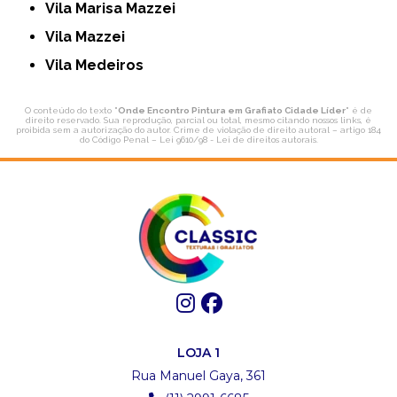
Vila Marisa Mazzei
Vila Mazzei
Vila Medeiros
O conteúdo do texto "
Onde Encontro Pintura em Grafiato Cidade Líder
" é de
direito reservado. Sua reprodução, parcial ou total, mesmo citando nossos links, é
proibida sem a autorização do autor. Crime de violação de direito autoral – artigo 184
do Código Penal –
Lei 9610/98 - Lei de direitos autorais
.
LOJA 1
Rua Manuel Gaya, 361