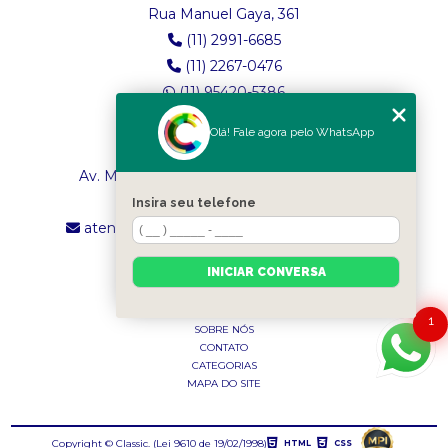
Rua Manuel Gaya, 361
(11) 2991-6685
(11) 2267-0476
(11) 95420-5386
Olá! Fale agora pelo WhatsApp
LOJA 2
Av. Maria Amália Lopes de Azevedo, 4260
(11) 2241-8434
Insira seu telefone
atendimento.classictexturas@outlook.com
INICIAR CONVERSA
MENU
INÍCIO
1
SOBRE NÓS
CONTATO
CATEGORIAS
MAPA DO SITE
Copyright © Classic. (Lei 9610 de 19/02/1998)
HTML
CSS