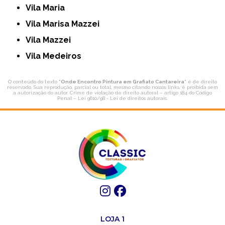
Vila Maria
Vila Marisa Mazzei
Vila Mazzei
Vila Medeiros
O conteúdo do texto "
Onde Encontro Pintura em Grafiato Cantareira
" é de direito
reservado. Sua reprodução, parcial ou total, mesmo citando nossos links, é proibida sem
a autorização do autor. Crime de violação de direito autoral – artigo 184 do Código
Penal –
Lei 9610/98 - Lei de direitos autorais
.
LOJA 1