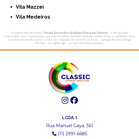
Vila Mazzei
Vila Medeiros
O conteúdo do texto "
Onde Encontro Grafiato Parede Penha
" é de direito
reservado. Sua reprodução, parcial ou total, mesmo citando nossos links, é proibida sem
a autorização do autor. Crime de violação de direito autoral – artigo 184 do Código
Penal –
Lei 9610/98 - Lei de direitos autorais
.
LOJA 1
Rua Manuel Gaya, 361
(11) 2991-6685