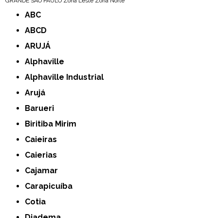
GRANDE SÃO PAULO
Zona Leste
Zona Norte
ABC
ABCD
ARUJÁ
Alphaville
Alphaville Industrial
Arujá
Barueri
Biritiba Mirim
Caieiras
Caierias
Cajamar
Carapicuíba
Cotia
Diadema