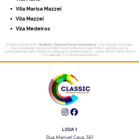
Vila Marisa Mazzei
Vila Mazzei
Vila Medeiros
O conteúdo do texto "
Grafiato Textura Preço Aricanduva
" é de direito reservado.
Sua reprodução, parcial ou total, mesmo citando nossos links, é proibida sem a
autorização do autor. Crime de violação de direito autoral – artigo 184 do Código Penal
–
Lei 9610/98 - Lei de direitos autorais
.
LOJA 1
Rua Manuel Gaya, 361