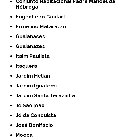
Conjunto Habitacional Padre Manoel da
Nóbrega
Engenheiro Goulart
Ermelino Matarazzo
Guaianases
Guaianazes
Itaim Paulista
Itaquera
Jardim Helian
Jardim Iguatemi
Jardim Santa Terezinha
Jd São joão
Jd da Conquista
José Bonifácio
Mooca