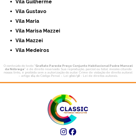
Vila Guilherme
Vila Gustavo
Vila Maria
Vila Marisa Mazzei
Vila Mazzei
Vila Medeiros
O conteúdo do texto "
Grafiato Parede Preço Conjunto Habitacional Padre Manoel
da Nóbrega
" é de direito reservado. Sua reprodução, parcial ou total, mesmo citando
nossos links, é proibida sem a autorização do autor. Crime de violação de direito autoral
– artigo 184 do Código Penal –
Lei 9610/98 - Lei de direitos autorais
.