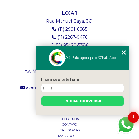
LOJA 1
Rua Manuel Gaya, 361
(11) 2991-6685
(11) 2267-0476
(11) 95420-5386
Olá! Fale agora pelo WhatsApp
LOJA 2
Av. Maria Amália Lopes de Azevedo, 4260
(11) 2241-8434
Insira seu telefone
atendimento.classictexturas@outlook.com
INICIAR CONVERSA
MENU
INÍCIO
1
SOBRE NÓS
CONTATO
CATEGORIAS
MAPA DO SITE