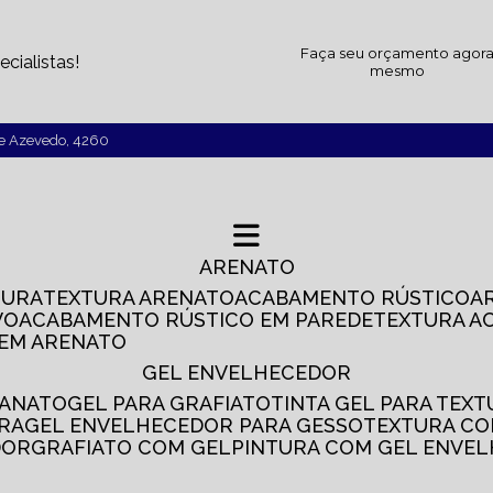
Faça seu orçamento agor
cialistas!
mesmo
de Azevedo, 4260
ARENATO
TURA
TEXTURA ARENATO
ACABAMENTO RÚSTICO
VO
ACABAMENTO RÚSTICO EM PAREDE
TEXTURA A
 EM ARENATO
GEL ENVELHECEDOR
SANATO
GEL PARA GRAFIATO
TINTA GEL PARA TEX
IRA
GEL ENVELHECEDOR PARA GESSO
TEXTURA C
DOR
GRAFIATO COM GEL
PINTURA COM GEL ENVE