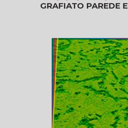
GRAFIATO PAREDE 