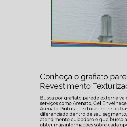
Conheça o grafiato pare
Revestimento Texturiz
Busca por grafiato parede externa val
serviços como Arenato, Gel Envelhece
Arenato Pintura, Texturas entre outra
diferenciado dentro de seu segment
atendimento cuidadoso e que busca a s
obter mais informações sobre cada opç