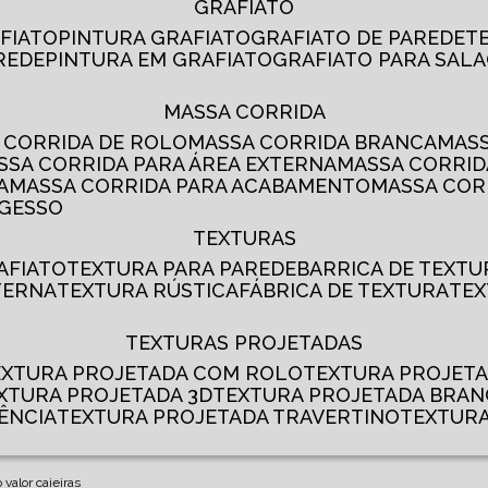
GRAFIATO
AFIATO
PINTURA GRAFIATO
GRAFIATO DE PAREDE
AREDE
PINTURA EM GRAFIATO
GRAFIATO PARA SALA
MASSA CORRIDA
A CORRIDA DE ROLO
MASSA CORRIDA BRANCA
MA
ASSA CORRIDA PARA ÁREA EXTERNA
MASSA CORRI
A
MASSA CORRIDA PARA ACABAMENTO
MASSA CO
 GESSO
TEXTURAS
AFIATO
TEXTURA PARA PAREDE
BARRICA DE TEXTU
TERNA
TEXTURA RÚSTICA
FÁBRICA DE TEXTURA
TE
TEXTURAS PROJETADAS
TEXTURA PROJETADA COM ROLO
TEXTURA PROJET
EXTURA PROJETADA 3D
TEXTURA PROJETADA BRA
ÊNCIA
TEXTURA PROJETADA TRAVERTINO
TEXTUR
 valor caieiras