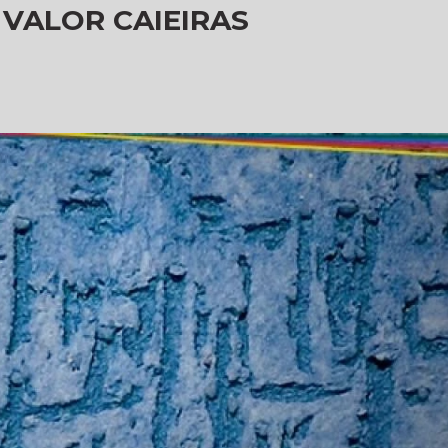
VALOR CAIEIRAS