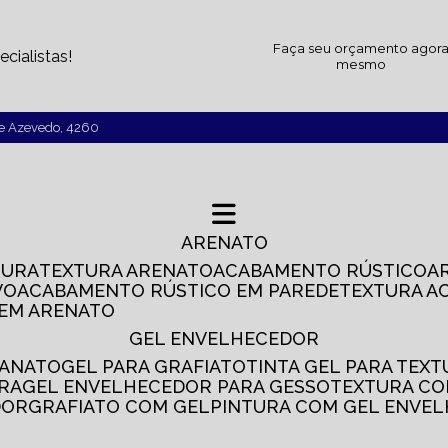
Faça seu orçamento agor
cialistas!
mesmo
de Azevedo, 4260
ARENATO
TURA
TEXTURA ARENATO
ACABAMENTO RÚSTICO
VO
ACABAMENTO RÚSTICO EM PAREDE
TEXTURA A
 EM ARENATO
GEL ENVELHECEDOR
SANATO
GEL PARA GRAFIATO
TINTA GEL PARA TEX
IRA
GEL ENVELHECEDOR PARA GESSO
TEXTURA C
DOR
GRAFIATO COM GEL
PINTURA COM GEL ENVE