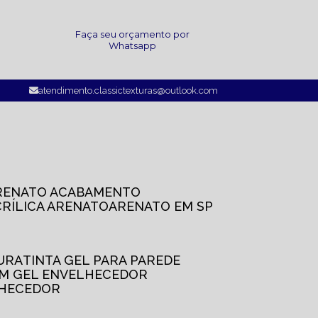
a
Faça seu orçamento por
Whatsapp
atendimento.classictexturas@outlook.com
ARENATO ACABAMENTO
CRÍLICA ARENATO
ARENATO EM SP
TURA
TINTA GEL PARA PAREDE
OM GEL ENVELHECEDOR
LHECEDOR