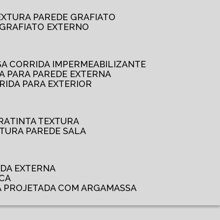
TEXTURA PAREDE GRAFIATO
GRAFIATO EXTERNO
SSA CORRIDA IMPERMEABILIZANTE
DA PARA PAREDE EXTERNA
RRIDA PARA EXTERIOR
RA
TINTA TEXTURA
XTURA PAREDE SALA
ADA EXTERNA
NCA
A PROJETADA COM ARGAMASSA