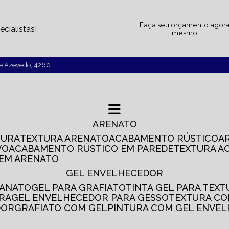
Faça seu orçamento agor
cialistas!
mesmo
de Azevedo, 4260
ARENATO
TURA
TEXTURA ARENATO
ACABAMENTO RÚSTICO
VO
ACABAMENTO RÚSTICO EM PAREDE
TEXTURA A
 EM ARENATO
GEL ENVELHECEDOR
SANATO
GEL PARA GRAFIATO
TINTA GEL PARA TEX
IRA
GEL ENVELHECEDOR PARA GESSO
TEXTURA C
DOR
GRAFIATO COM GEL
PINTURA COM GEL ENVE