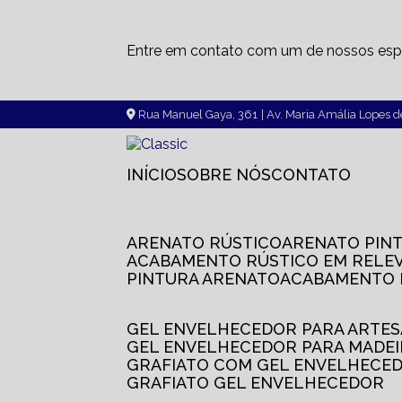
Entre em contato com um de nossos espe
Rua Manuel Gaya, 361
| Av. Maria Amália Lopes 
INÍCIO
SOBRE NÓS
CONTATO
ARENATO RÚSTICO
ARENATO PIN
ACABAMENTO RÚSTICO EM RELE
PINTURA ARENATO
ACABAMENTO
GEL ENVELHECEDOR PARA ARTE
GEL ENVELHECEDOR PARA MADE
GRAFIATO COM GEL ENVELHECE
GRAFIATO GEL ENVELHECEDOR