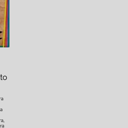
to
ra
ta
a,
ra