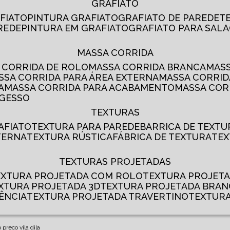
GRAFIATO
AFIATO
PINTURA GRAFIATO
GRAFIATO DE PAREDE
AREDE
PINTURA EM GRAFIATO
GRAFIATO PARA SALA
MASSA CORRIDA
A CORRIDA DE ROLO
MASSA CORRIDA BRANCA
MA
ASSA CORRIDA PARA ÁREA EXTERNA
MASSA CORRI
A
MASSA CORRIDA PARA ACABAMENTO
MASSA CO
 GESSO
TEXTURAS
AFIATO
TEXTURA PARA PAREDE
BARRICA DE TEXTU
TERNA
TEXTURA RÚSTICA
FÁBRICA DE TEXTURA
TE
TEXTURAS PROJETADAS
TEXTURA PROJETADA COM ROLO
TEXTURA PROJET
EXTURA PROJETADA 3D
TEXTURA PROJETADA BRA
ÊNCIA
TEXTURA PROJETADA TRAVERTINO
TEXTUR
 preco vila dila