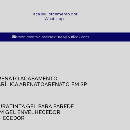
a
Faça seu orçamento por
Whatsapp
atendimento.classictexturas@outlook.com
ARENATO ACABAMENTO
CRÍLICA ARENATO
ARENATO EM SP
TURA
TINTA GEL PARA PAREDE
OM GEL ENVELHECEDOR
LHECEDOR