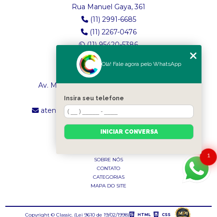
Rua Manuel Gaya, 361
(11) 2991-6685
(11) 2267-0476
(11) 95420-5386
Olá! Fale agora pelo WhatsApp
LOJA 2
Av. Maria Amália Lopes de Azevedo, 4260
(11) 2241-8434
Insira seu telefone
atendimento.classictexturas@outlook.com
INICIAR CONVERSA
MENU
INÍCIO
1
SOBRE NÓS
CONTATO
CATEGORIAS
MAPA DO SITE
Copyright © Classic. (Lei 9610 de 19/02/1998)
HTML
CSS