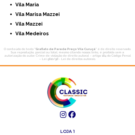
Vila Maria
Vila Marisa Mazzei
Vila Mazzei
Vila Medeiros
O conteúdo do texto "
Grafiato de Parede Preço Vila Curuçá
" é de direito reservado.
Sua reprodução, parcial ou total, mesmo citando nossos links, é proibida sem a
autorização do autor. Crime de violação de direito autoral – artigo 184 do Código Penal
–
Lei 9610/98 - Lei de direitos autorais
.
LOJA 1