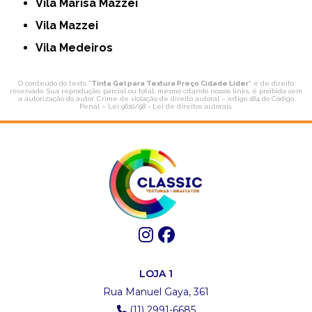
Vila Marisa Mazzei
Vila Mazzei
Vila Medeiros
O conteúdo do texto "
Tinta Gel para Textura Preço Cidade Líder
" é de direito
reservado. Sua reprodução, parcial ou total, mesmo citando nossos links, é proibida sem
a autorização do autor. Crime de violação de direito autoral – artigo 184 do Código
Penal –
Lei 9610/98 - Lei de direitos autorais
.
LOJA 1
Rua Manuel Gaya, 361
(11) 2991-6685