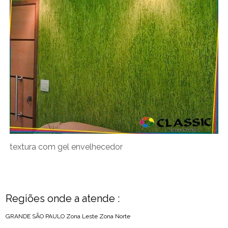
textura com gel envelhecedor
Regiões onde a atende :
GRANDE SÃO PAULO
Zona Leste
Zona Norte