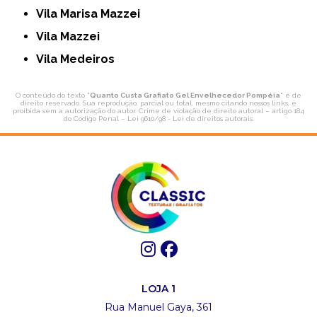
Vila Marisa Mazzei
Vila Mazzei
Vila Medeiros
O conteúdo do texto "
Quanto Custa Grafiato Gel Envelhecedor Pompéia
" é de
direito reservado. Sua reprodução, parcial ou total, mesmo citando nossos links, é
proibida sem a autorização do autor. Crime de violação de direito autoral – artigo 184
do Código Penal –
Lei 9610/98 - Lei de direitos autorais
.
LOJA 1
Rua Manuel Gaya, 361