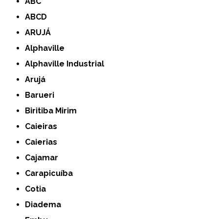
ABC
ABCD
ARUJÁ
Alphaville
Alphaville Industrial
Arujá
Barueri
Biritiba Mirim
Caieiras
Caierias
Cajamar
Carapicuíba
Cotia
Diadema