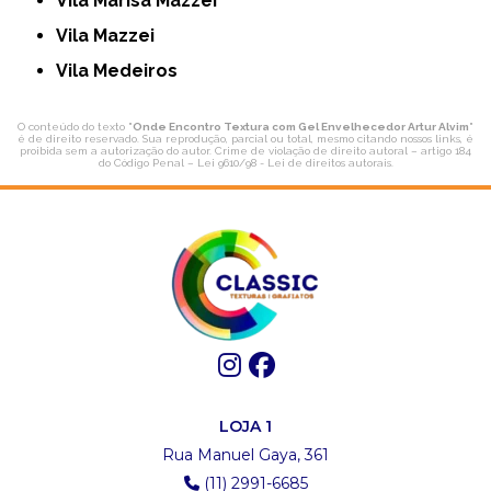
Vila Marisa Mazzei
Vila Mazzei
Vila Medeiros
O conteúdo do texto "
Onde Encontro Textura com Gel Envelhecedor Artur Alvim
"
é de direito reservado. Sua reprodução, parcial ou total, mesmo citando nossos links, é
proibida sem a autorização do autor. Crime de violação de direito autoral – artigo 184
do Código Penal –
Lei 9610/98 - Lei de direitos autorais
.
LOJA 1
Rua Manuel Gaya, 361
(11) 2991-6685