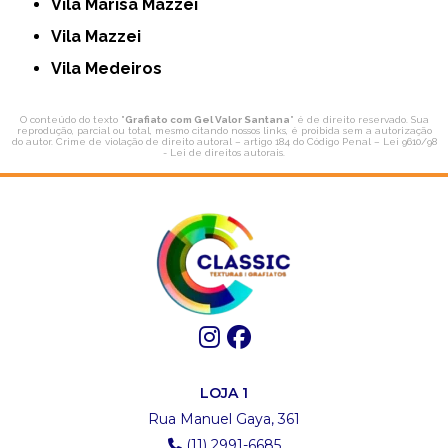
Vila Marisa Mazzei
Vila Mazzei
Vila Medeiros
O conteúdo do texto "
Grafiato com Gel Valor Santana
" é de direito reservado. Sua
reprodução, parcial ou total, mesmo citando nossos links, é proibida sem a autorização
do autor. Crime de violação de direito autoral – artigo 184 do Código Penal –
Lei 9610/98
- Lei de direitos autorais
.
LOJA 1
Rua Manuel Gaya, 361
(11) 2991-6685