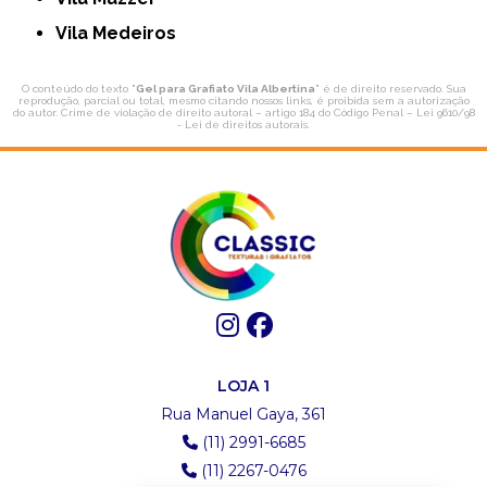
Vila Medeiros
O conteúdo do texto "
Gel para Grafiato Vila Albertina
" é de direito reservado. Sua
reprodução, parcial ou total, mesmo citando nossos links, é proibida sem a autorização
do autor. Crime de violação de direito autoral – artigo 184 do Código Penal –
Lei 9610/98
- Lei de direitos autorais
.
LOJA 1
Rua Manuel Gaya, 361
(11) 2991-6685
(11) 2267-0476