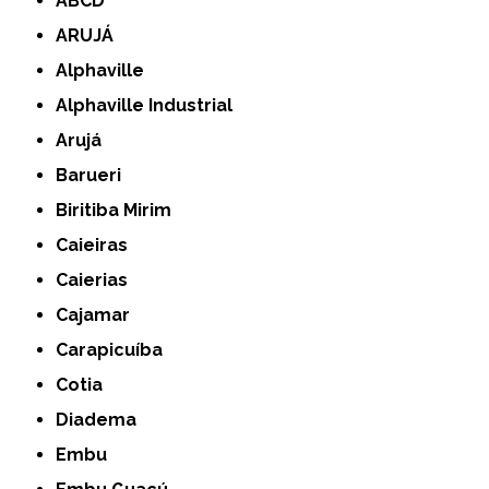
ABCD
ARUJÁ
Alphaville
Alphaville Industrial
Arujá
Barueri
Biritiba Mirim
Caieiras
Caierias
Cajamar
Carapicuíba
Cotia
Diadema
Embu