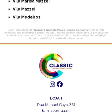
Vila Marisa Mazzei
Vila Mazzei
Vila Medeiros
O conteúdo do texto "
Gel para Grafiato Preço Franco da Rocha
" é de direito
reservado. Sua reprodução, parcial ou total, mesmo citando nossos links, é proibida sem
a autorização do autor. Crime de violação de direito autoral – artigo 184 do Código
Penal –
Lei 9610/98 - Lei de direitos autorais
.
LOJA 1
Rua Manuel Gaya, 361
(11) 2991-6685