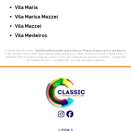
Vila Maria
Vila Marisa Mazzei
Vila Mazzei
Vila Medeiros
O conteúdo do texto "
Gel Envelhecedor para Gesso Preço Itapecerica da Serra
"
é de direito reservado. Sua reprodução, parcial ou total, mesmo citando nossos links, é
proibida sem a autorização do autor. Crime de violação de direito autoral – artigo 184
do Código Penal –
Lei 9610/98 - Lei de direitos autorais
.
LOJA 1