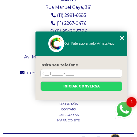
Rua Manuel Gaya, 361
(11) 2991-6685
(11) 2267-0476
(11) 95420-5386
Olá! Fale agora pelo WhatsApp
LOJA 2
Av. Maria Amália Lopes de Azevedo, 4260
(11) 2241-8434
Insira seu telefone
atendimento.classictexturas@outlook.com
INICIAR CONVERSA
MENU
INÍCIO
1
SOBRE NÓS
CONTATO
CATEGORIAS
MAPA DO SITE