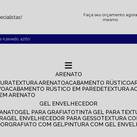
Faça seu orçamento agor
cialistas!
mesmo
de Azevedo, 4260
ARENATO
TURA
TEXTURA ARENATO
ACABAMENTO RÚSTICO
VO
ACABAMENTO RÚSTICO EM PAREDE
TEXTURA A
 EM ARENATO
GEL ENVELHECEDOR
SANATO
GEL PARA GRAFIATO
TINTA GEL PARA TEX
IRA
GEL ENVELHECEDOR PARA GESSO
TEXTURA C
DOR
GRAFIATO COM GEL
PINTURA COM GEL ENVE