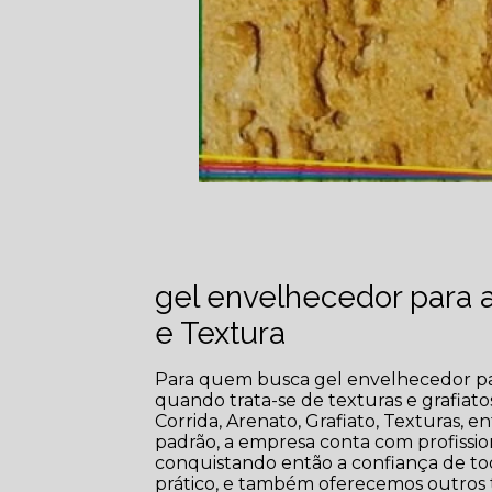
gel envelhecedor para 
e Textura
Para quem busca gel envelhecedor pa
quando trata-se de texturas e grafiato
Corrida, Arenato, Grafiato, Texturas, 
padrão, a empresa conta com profissio
conquistando então a confiança de to
prático, e também oferecemos outros 