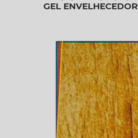
GEL ENVELHECEDOR