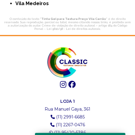
Vila Medeiros
O conteúdo do texto "
Tinta Gel para Textura Preço Vila Carrão
" é de direito
reservado. Sua reprodução, parcial ou total, mesmo citando nossos links, é proibida sem
a autorização do autor. Crime de violação de direito autoral – artigo 184 do Código
Penal –
Lei 9610/98 - Lei de direitos autorais
.
LOJA 1
Rua Manuel Gaya, 361
(11) 2991-6685
(11) 2267-0476
(11) 95420-5386