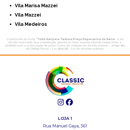
Vila Marisa Mazzei
Vila Mazzei
Vila Medeiros
O conteúdo do texto "
Tinta Gel para Textura Preço Itapecerica da Serra
" é de
direito reservado. Sua reprodução, parcial ou total, mesmo citando nossos links, é
proibida sem a autorização do autor. Crime de violação de direito autoral – artigo 184
do Código Penal –
Lei 9610/98 - Lei de direitos autorais
.
LOJA 1
Rua Manuel Gaya, 361