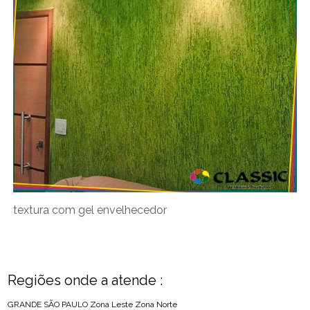
textura com gel envelhecedor
Regiões onde a atende :
GRANDE SÃO PAULO
Zona Leste
Zona Norte