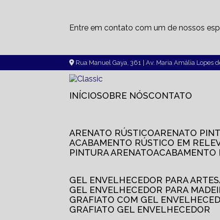
Entre em contato com um de nossos espe
Rua Manuel Gaya, 361
| Av. Maria Amália Lopes 
INÍCIO
SOBRE NÓS
CONTATO
ARENATO RÚSTICO
ARENATO PIN
ACABAMENTO RÚSTICO EM RELE
PINTURA ARENATO
ACABAMENTO
GEL ENVELHECEDOR PARA ARTE
GEL ENVELHECEDOR PARA MADE
GRAFIATO COM GEL ENVELHECE
GRAFIATO GEL ENVELHECEDOR