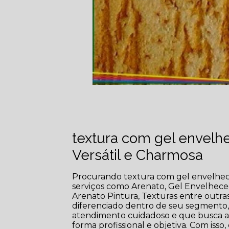
textura com gel envel
Versátil e Charmosa
Procurando textura com gel envelhec
serviços como Arenato, Gel Envelhece
Arenato Pintura, Texturas entre outra
diferenciado dentro de seu segment
atendimento cuidadoso e que busca a 
forma profissional e objetiva. Com isso