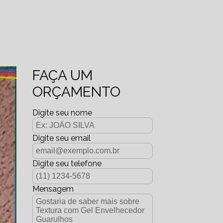
FAÇA UM
ORÇAMENTO
Digite seu nome
Digite seu email
Digite seu telefone
Mensagem