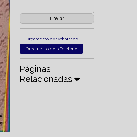
Orçamento por Whatsapp
Orçamento pelo Telefone
Páginas
Relacionadas