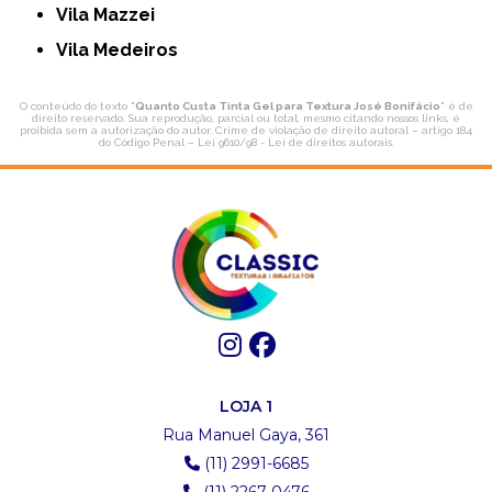
Vila Mazzei
Vila Medeiros
O conteúdo do texto "
Quanto Custa Tinta Gel para Textura José Bonifácio
" é de
direito reservado. Sua reprodução, parcial ou total, mesmo citando nossos links, é
proibida sem a autorização do autor. Crime de violação de direito autoral – artigo 184
do Código Penal –
Lei 9610/98 - Lei de direitos autorais
.
LOJA 1
Rua Manuel Gaya, 361
(11) 2991-6685