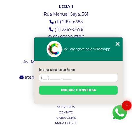
LOJA 1
Rua Manuel Gaya, 361
(11) 2991-6685
(11) 2267-0476
(11) 95420-5386
Olá! Fale agora pelo WhatsApp
LOJA 2
Av. Maria Amália Lopes de Azevedo, 4260
(11) 2241-8434
Insira seu telefone
atendimento.classictexturas@outlook.com
INICIAR CONVERSA
MENU
INÍCIO
1
SOBRE NÓS
CONTATO
CATEGORIAS
MAPA DO SITE