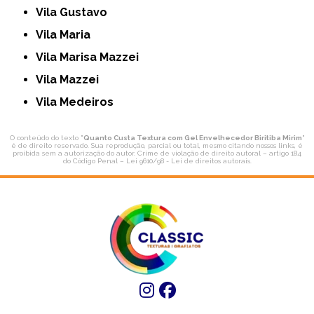
Vila Gustavo
Vila Maria
Vila Marisa Mazzei
Vila Mazzei
Vila Medeiros
O conteúdo do texto "
Quanto Custa Textura com Gel Envelhecedor Biritiba Mirim
"
é de direito reservado. Sua reprodução, parcial ou total, mesmo citando nossos links, é
proibida sem a autorização do autor. Crime de violação de direito autoral – artigo 184
do Código Penal –
Lei 9610/98 - Lei de direitos autorais
.