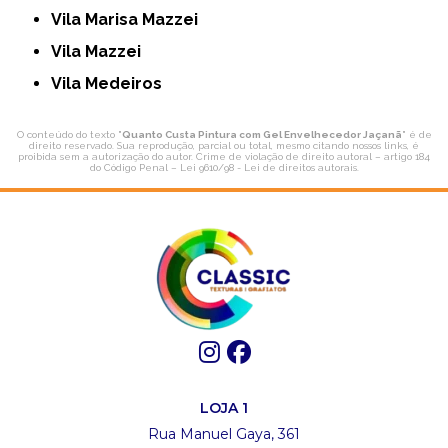
Vila Marisa Mazzei
Vila Mazzei
Vila Medeiros
O conteúdo do texto "
Quanto Custa Pintura com Gel Envelhecedor Jaçanã
" é de
direito reservado. Sua reprodução, parcial ou total, mesmo citando nossos links, é
proibida sem a autorização do autor. Crime de violação de direito autoral – artigo 184
do Código Penal –
Lei 9610/98 - Lei de direitos autorais
.
LOJA 1
Rua Manuel Gaya, 361