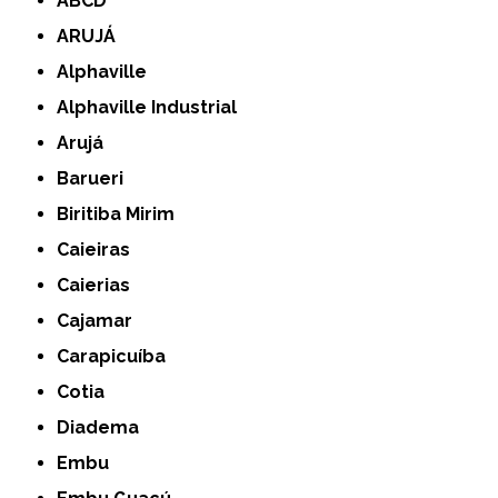
ABCD
ARUJÁ
Alphaville
Alphaville Industrial
Arujá
Barueri
Biritiba Mirim
Caieiras
Caierias
Cajamar
Carapicuíba
Cotia
Diadema
Embu