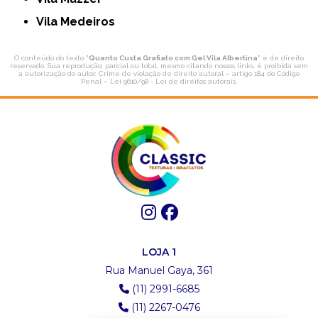
Vila Medeiros
O conteúdo do texto "
Quanto Custa Grafiato com Gel Vila Albertina
" é de direito
reservado. Sua reprodução, parcial ou total, mesmo citando nossos links, é proibida sem
a autorização do autor. Crime de violação de direito autoral – artigo 184 do Código
Penal –
Lei 9610/98 - Lei de direitos autorais
.
LOJA 1
Rua Manuel Gaya, 361
(11) 2991-6685
(11) 2267-0476