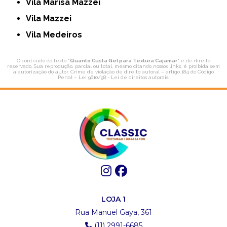
Vila Marisa Mazzei
Vila Mazzei
Vila Medeiros
O conteúdo do texto "
Quanto Custa Gel para Textura Cajamar
" é de direito
reservado. Sua reprodução, parcial ou total, mesmo citando nossos links, é proibida sem
a autorização do autor. Crime de violação de direito autoral – artigo 184 do Código
Penal –
Lei 9610/98 - Lei de direitos autorais
.
LOJA 1
Rua Manuel Gaya, 361
(11) 2991-6685