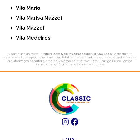
Vila Maria
Vila Marisa Mazzei
Vila Mazzei
Vila Medeiros
O conteúdo do texto "
Pintura com Gel Envelhecedor Jd São João
" é de direito
reservado. Sua reprodução, parcial ou total, mesmo citando nossos links, é proibida sem
a autorização do autor. Crime de violação de direito autoral – artigo 184 do Código
Penal –
Lei 9610/98 - Lei de direitos autorais
.
LOJA 1