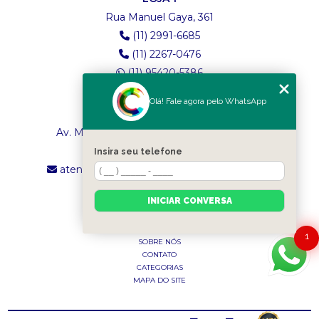
Rua Manuel Gaya, 361
(11) 2991-6685
(11) 2267-0476
(11) 95420-5386
Olá! Fale agora pelo WhatsApp
LOJA 2
Av. Maria Amália Lopes de Azevedo, 4260
(11) 2241-8434
Insira seu telefone
atendimento.classictexturas@outlook.com
INICIAR CONVERSA
MENU
INÍCIO
1
SOBRE NÓS
CONTATO
CATEGORIAS
MAPA DO SITE