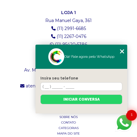
LOJA 1
Rua Manuel Gaya, 361
(11) 2991-6685
(11) 2267-0476
(11) 95420-5386
Olá! Fale agora pelo WhatsApp
LOJA 2
Av. Maria Amália Lopes de Azevedo, 4260
(11) 2241-8434
Insira seu telefone
atendimento.classictexturas@outlook.com
INICIAR CONVERSA
MENU
INÍCIO
1
SOBRE NÓS
CONTATO
CATEGORIAS
MAPA DO SITE