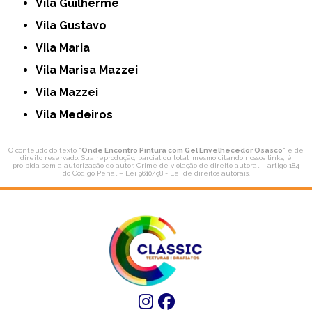
Vila Guilherme
Vila Gustavo
Vila Maria
Vila Marisa Mazzei
Vila Mazzei
Vila Medeiros
O conteúdo do texto "
Onde Encontro Pintura com Gel Envelhecedor Osasco
" é de
direito reservado. Sua reprodução, parcial ou total, mesmo citando nossos links, é
proibida sem a autorização do autor. Crime de violação de direito autoral – artigo 184
do Código Penal –
Lei 9610/98 - Lei de direitos autorais
.