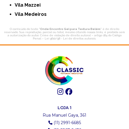
Vila Mazzei
Vila Medeiros
O conteúdo do texto "
Onde Encontro Gel para Textura Belém
" é de direito
reservado. Sua reprodução, parcial ou total, mesmo citando nossos links, é proibida sem
a autorização do autor. Crime de violação de direito autoral – artigo 184 do Código
Penal –
Lei 9610/98 - Lei de direitos autorais
.
LOJA 1
Rua Manuel Gaya, 361
(11) 2991-6685